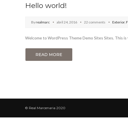
Hello world!
By
realmarc
abril 24, 2016
22 comments
Exterior
,
F
Welcome to WordPress Theme Demo Sites Sites. This is your
READ MORE
© Real Marcenaria 2020