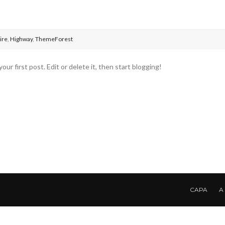
ire
,
Highway
,
ThemeForest
 first post. Edit or delete it, then start blogging!
CAPA
A