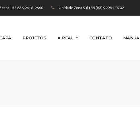
Bessa +55 83 99416-9660
Unidade Zona Sul +55 (83) 99981-0702
CAPA
PROJETOS
A REAL
CONTATO
MANUAL